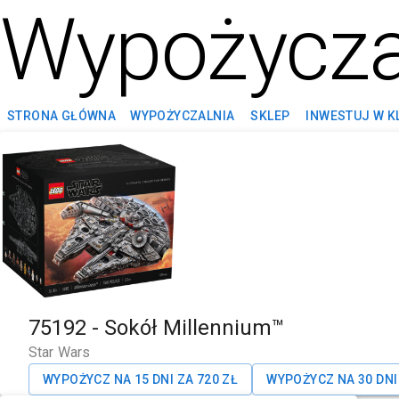
Wypożycza
STRONA GŁÓWNA
WYPOŻYCZALNIA
SKLEP
INWESTUJ W K
75192
-
Sokół Millennium™
Star Wars
WYPOŻYCZ NA 15 DNI ZA
720
ZŁ
WYPOŻYCZ NA 30 DNI