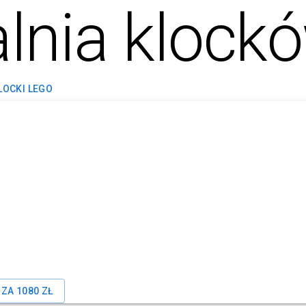
lnia klock
LOCKI LEGO
 ZA
1080
ZŁ