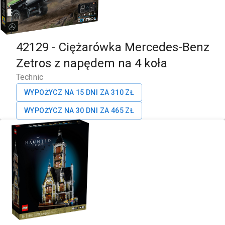
42129
-
Ciężarówka Mercedes-Benz
Zetros z napędem na 4 koła
Technic
WYPOŻYCZ NA 15 DNI ZA
310
ZŁ
WYPOŻYCZ NA 30 DNI ZA
465
ZŁ