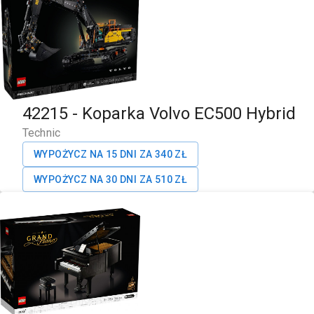
42215
-
Koparka Volvo EC500 Hybrid
Technic
WYPOŻYCZ NA 15 DNI ZA
340
ZŁ
WYPOŻYCZ NA 30 DNI ZA
510
ZŁ