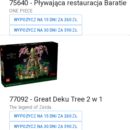
75640
-
Pływająca restauracja Baratie
ONE PIECE
WYPOŻYCZ NA 15 DNI ZA
260
ZŁ
WYPOŻYCZ NA 30 DNI ZA
390
ZŁ
77092
-
Great Deku Tree 2 w 1
The legend of Zelda
WYPOŻYCZ NA 15 DNI ZA
260
ZŁ
WYPOŻYCZ NA 30 DNI ZA
390
ZŁ