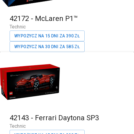
42172
-
McLaren P1™
Technic
WYPOŻYCZ NA 15 DNI ZA
390
ZŁ
WYPOŻYCZ NA 30 DNI ZA
585
ZŁ
42143
-
Ferrari Daytona SP3
Technic