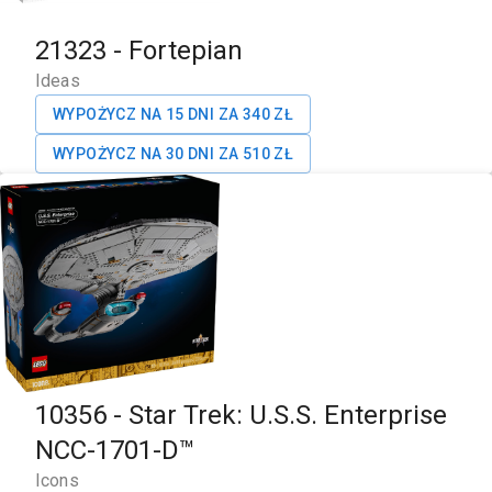
21323
-
Fortepian
Ideas
WYPOŻYCZ NA 15 DNI ZA
340
ZŁ
WYPOŻYCZ NA 30 DNI ZA
510
ZŁ
10356
-
Star Trek: U.S.S. Enterprise
NCC-1701-D™
Icons