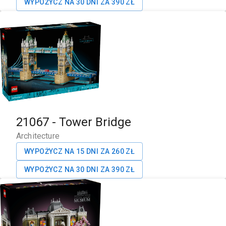
WYPOŻYCZ NA 30 DNI ZA
390
ZŁ
21067
-
Tower Bridge
Architecture
WYPOŻYCZ NA 15 DNI ZA
260
ZŁ
WYPOŻYCZ NA 30 DNI ZA
390
ZŁ