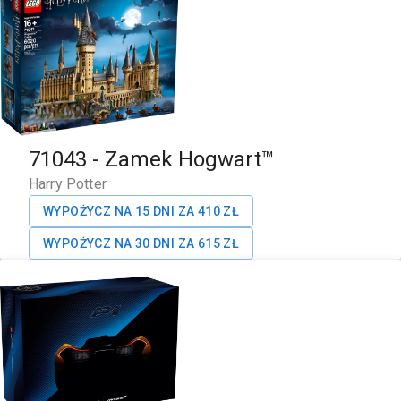
71043
-
Zamek Hogwart™
Harry Potter
WYPOŻYCZ NA 15 DNI ZA
410
ZŁ
WYPOŻYCZ NA 30 DNI ZA
615
ZŁ