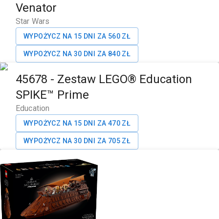
Venator
Star Wars
WYPOŻYCZ NA 15 DNI ZA
560
ZŁ
WYPOŻYCZ NA 30 DNI ZA
840
ZŁ
45678
-
Zestaw LEGO® Education
SPIKE™ Prime
Education
WYPOŻYCZ NA 15 DNI ZA
470
ZŁ
WYPOŻYCZ NA 30 DNI ZA
705
ZŁ