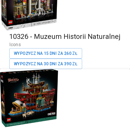
10326
-
Muzeum Historii Naturalnej
Icons
WYPOŻYCZ NA 15 DNI ZA
260
ZŁ
WYPOŻYCZ NA 30 DNI ZA
390
ZŁ