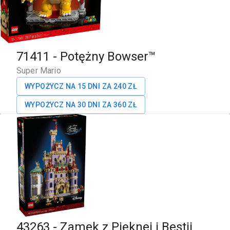
71411
-
Potężny Bowser™
Super Mario
WYPOŻYCZ NA 15 DNI ZA
240
ZŁ
WYPOŻYCZ NA 30 DNI ZA
360
ZŁ
43263
-
Zamek z Pięknej i Bestii