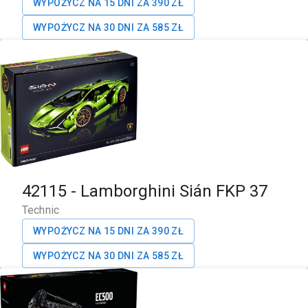
WYPOŻYCZ NA 15 DNI ZA
390
ZŁ
WYPOŻYCZ NA 30 DNI ZA
585
ZŁ
42115
-
Lamborghini Sián FKP 37
Technic
WYPOŻYCZ NA 15 DNI ZA
390
ZŁ
WYPOŻYCZ NA 30 DNI ZA
585
ZŁ