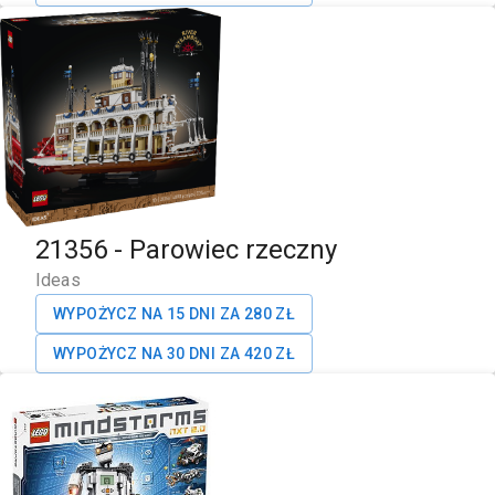
21356
-
Parowiec rzeczny
Ideas
WYPOŻYCZ NA 15 DNI ZA
280
ZŁ
WYPOŻYCZ NA 30 DNI ZA
420
ZŁ