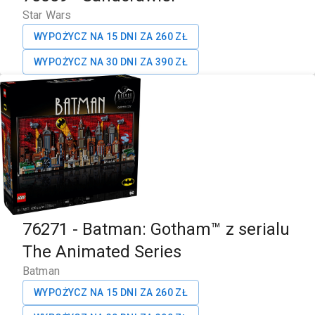
Star Wars
WYPOŻYCZ NA 15 DNI ZA
260
ZŁ
WYPOŻYCZ NA 30 DNI ZA
390
ZŁ
76271
-
Batman: Gotham™ z serialu
The Animated Series
Batman
WYPOŻYCZ NA 15 DNI ZA
260
ZŁ