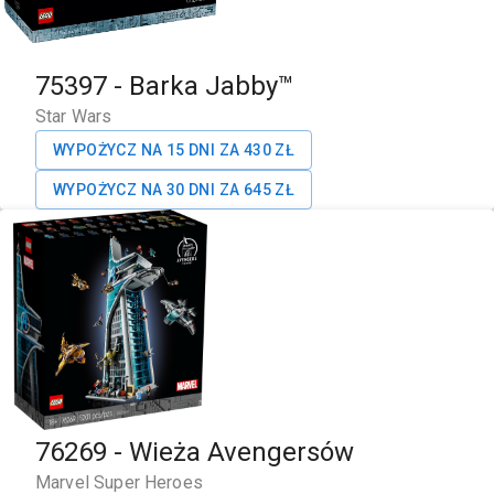
75397
-
Barka Jabby™
Star Wars
WYPOŻYCZ NA 15 DNI ZA
430
ZŁ
WYPOŻYCZ NA 30 DNI ZA
645
ZŁ
76269
-
Wieża Avengersów
Marvel Super Heroes