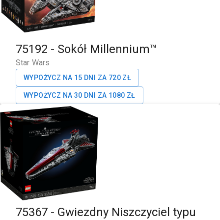
75192
-
Sokół Millennium™
Star Wars
WYPOŻYCZ NA 15 DNI ZA
720
ZŁ
WYPOŻYCZ NA 30 DNI ZA
1080
ZŁ
75367
-
Gwiezdny Niszczyciel typu