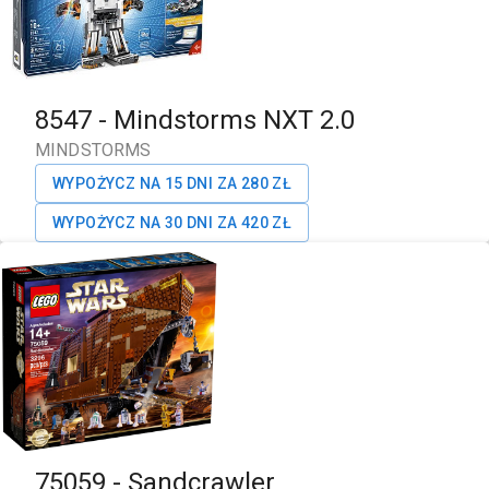
8547
-
Mindstorms NXT 2.0
MINDSTORMS
WYPOŻYCZ NA 15 DNI ZA
280
ZŁ
WYPOŻYCZ NA 30 DNI ZA
420
ZŁ
75059
-
Sandcrawler