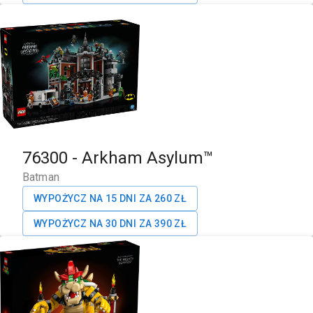
76300
-
Arkham Asylum™
Batman
WYPOŻYCZ NA 15 DNI ZA
260
ZŁ
WYPOŻYCZ NA 30 DNI ZA
390
ZŁ