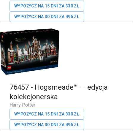
WYPOŻYCZ NA 15 DNI ZA
330
ZŁ
WYPOŻYCZ NA 30 DNI ZA
495
ZŁ
76457
-
Hogsmeade™ — edycja
kolekcjonerska
Harry Potter
WYPOŻYCZ NA 15 DNI ZA
330
ZŁ
WYPOŻYCZ NA 30 DNI ZA
495
ZŁ