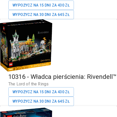
WYPOŻYCZ NA 15 DNI ZA
430
ZŁ
WYPOŻYCZ NA 30 DNI ZA
645
ZŁ
10316
-
Władca pierścienia: Rivendell™
The Lord of the Rings
WYPOŻYCZ NA 15 DNI ZA
430
ZŁ
WYPOŻYCZ NA 30 DNI ZA
645
ZŁ