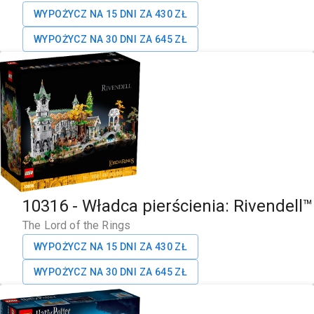
WYPOŻYCZ NA 15 DNI ZA
430
ZŁ
WYPOŻYCZ NA 30 DNI ZA
645
ZŁ
10316
-
Władca pierścienia: Rivendell™
The Lord of the Rings
WYPOŻYCZ NA 15 DNI ZA
430
ZŁ
WYPOŻYCZ NA 30 DNI ZA
645
ZŁ