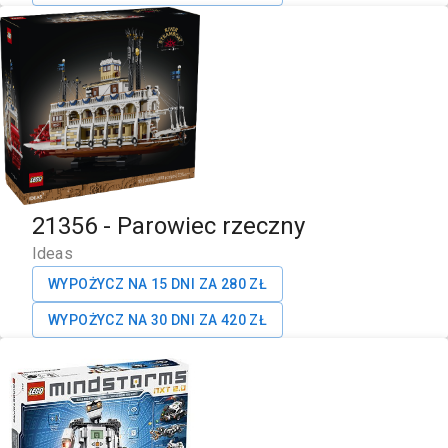
21356
-
Parowiec rzeczny
Ideas
WYPOŻYCZ NA 15 DNI ZA
280
ZŁ
WYPOŻYCZ NA 30 DNI ZA
420
ZŁ