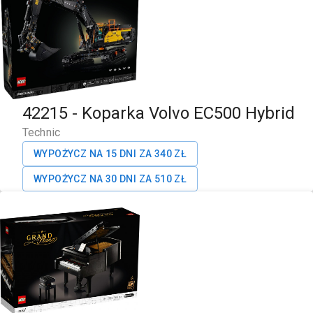
42215
-
Koparka Volvo EC500 Hybrid
Technic
WYPOŻYCZ NA 15 DNI ZA
340
ZŁ
WYPOŻYCZ NA 30 DNI ZA
510
ZŁ