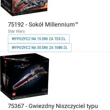
75192
-
Sokół Millennium™
Star Wars
WYPOŻYCZ NA 15 DNI ZA
720
ZŁ
WYPOŻYCZ NA 30 DNI ZA
1080
ZŁ
75367
-
Gwiezdny Niszczyciel typu