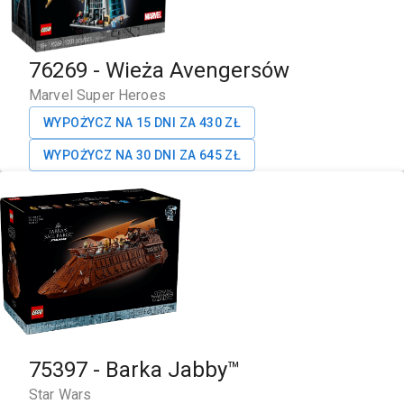
76269
-
Wieża Avengersów
Marvel Super Heroes
WYPOŻYCZ NA 15 DNI ZA
430
ZŁ
WYPOŻYCZ NA 30 DNI ZA
645
ZŁ
75397
-
Barka Jabby™
Star Wars