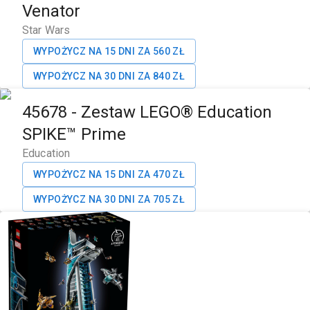
Venator
Star Wars
WYPOŻYCZ NA 15 DNI ZA
560
ZŁ
WYPOŻYCZ NA 30 DNI ZA
840
ZŁ
45678
-
Zestaw LEGO® Education
SPIKE™ Prime
Education
WYPOŻYCZ NA 15 DNI ZA
470
ZŁ
WYPOŻYCZ NA 30 DNI ZA
705
ZŁ