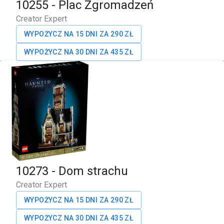
10255
-
Plac Zgromadzeń
Creator Expert
WYPOŻYCZ NA 15 DNI ZA
290
ZŁ
WYPOŻYCZ NA 30 DNI ZA
435
ZŁ
10273
-
Dom strachu
Creator Expert
WYPOŻYCZ NA 15 DNI ZA
290
ZŁ
WYPOŻYCZ NA 30 DNI ZA
435
ZŁ