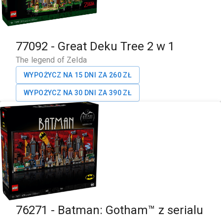
77092
-
Great Deku Tree 2 w 1
The legend of Zelda
WYPOŻYCZ NA 15 DNI ZA
260
ZŁ
WYPOŻYCZ NA 30 DNI ZA
390
ZŁ
76271
-
Batman: Gotham™ z serialu