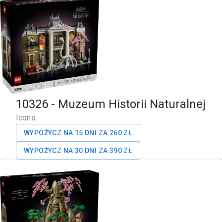
10326
-
Muzeum Historii Naturalnej
Icons
WYPOŻYCZ NA 15 DNI ZA
260
ZŁ
WYPOŻYCZ NA 30 DNI ZA
390
ZŁ