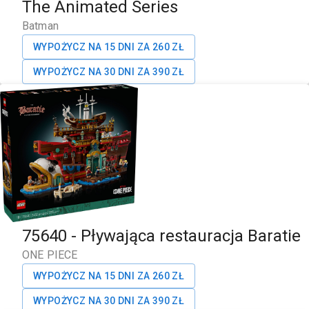
The Animated Series
Batman
WYPOŻYCZ NA 15 DNI ZA
260
ZŁ
WYPOŻYCZ NA 30 DNI ZA
390
ZŁ
75640
-
Pływająca restauracja Baratie
ONE PIECE
WYPOŻYCZ NA 15 DNI ZA
260
ZŁ
WYPOŻYCZ NA 30 DNI ZA
390
ZŁ