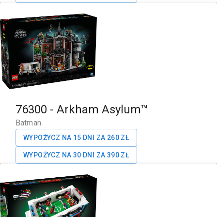
76300
-
Arkham Asylum™
Batman
WYPOŻYCZ NA 15 DNI ZA
260
ZŁ
WYPOŻYCZ NA 30 DNI ZA
390
ZŁ