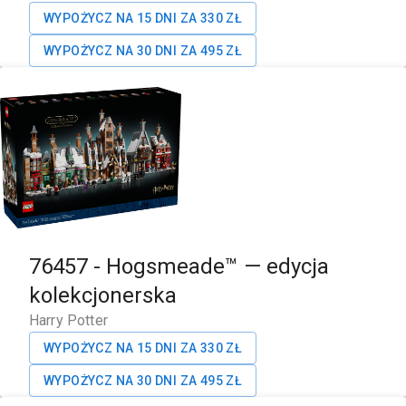
WYPOŻYCZ NA 15 DNI ZA
330
ZŁ
WYPOŻYCZ NA 30 DNI ZA
495
ZŁ
76457
-
Hogsmeade™ — edycja
kolekcjonerska
Harry Potter
WYPOŻYCZ NA 15 DNI ZA
330
ZŁ
WYPOŻYCZ NA 30 DNI ZA
495
ZŁ