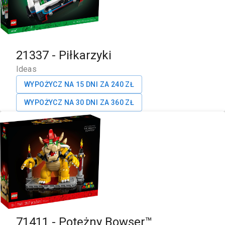
21337
-
Piłkarzyki
Ideas
WYPOŻYCZ NA 15 DNI ZA
240
ZŁ
WYPOŻYCZ NA 30 DNI ZA
360
ZŁ
71411
-
Potężny Bowser™