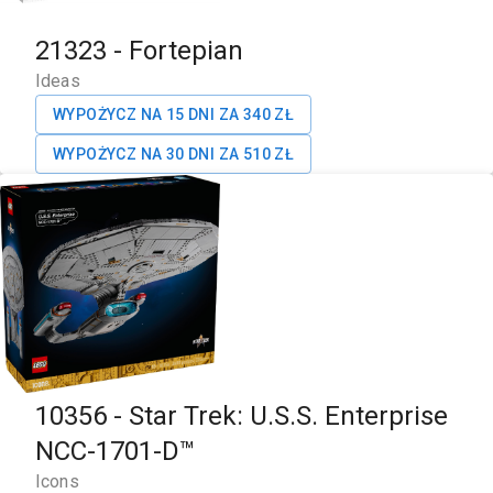
21323
-
Fortepian
Ideas
WYPOŻYCZ NA 15 DNI ZA
340
ZŁ
WYPOŻYCZ NA 30 DNI ZA
510
ZŁ
10356
-
Star Trek: U.S.S. Enterprise
NCC-1701-D™
Icons