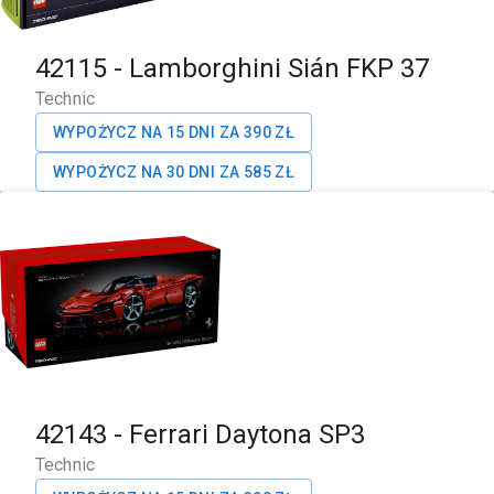
42115
-
Lamborghini Sián FKP 37
Technic
WYPOŻYCZ NA 15 DNI ZA
390
ZŁ
WYPOŻYCZ NA 30 DNI ZA
585
ZŁ
42143
-
Ferrari Daytona SP3
Technic