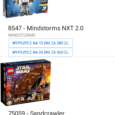
8547
-
Mindstorms NXT 2.0
MINDSTORMS
WYPOŻYCZ NA 15 DNI ZA
280
ZŁ
WYPOŻYCZ NA 30 DNI ZA
420
ZŁ
75059
-
Sandcrawler