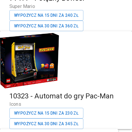
Super Mario
WYPOŻYCZ NA 15 DNI ZA
240
ZŁ
WYPOŻYCZ NA 30 DNI ZA
360
ZŁ
10323
-
Automat do gry Pac-Man
Icons
WYPOŻYCZ NA 15 DNI ZA
230
ZŁ
WYPOŻYCZ NA 30 DNI ZA
345
ZŁ