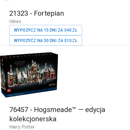
21323
-
Fortepian
Ideas
WYPOŻYCZ NA 15 DNI ZA
340
ZŁ
WYPOŻYCZ NA 30 DNI ZA
510
ZŁ
76457
-
Hogsmeade™ — edycja
kolekcjonerska
Harry Potter