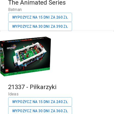
The Animated Series
Batman
WYPOŻYCZ NA 15 DNI ZA
260
ZŁ
WYPOŻYCZ NA 30 DNI ZA
390
ZŁ
21337
-
Piłkarzyki
Ideas
WYPOŻYCZ NA 15 DNI ZA
240
ZŁ
WYPOŻYCZ NA 30 DNI ZA
360
ZŁ