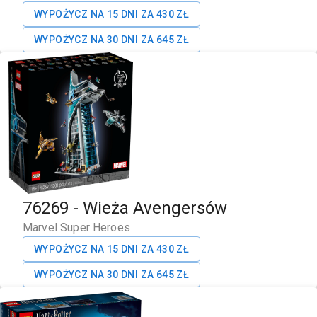
WYPOŻYCZ NA 15 DNI ZA
430
ZŁ
WYPOŻYCZ NA 30 DNI ZA
645
ZŁ
76269
-
Wieża Avengersów
Marvel Super Heroes
WYPOŻYCZ NA 15 DNI ZA
430
ZŁ
WYPOŻYCZ NA 30 DNI ZA
645
ZŁ