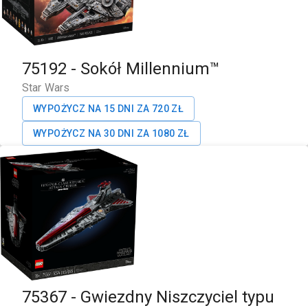
75192
-
Sokół Millennium™
Star Wars
WYPOŻYCZ NA 15 DNI ZA
720
ZŁ
WYPOŻYCZ NA 30 DNI ZA
1080
ZŁ
75367
-
Gwiezdny Niszczyciel typu