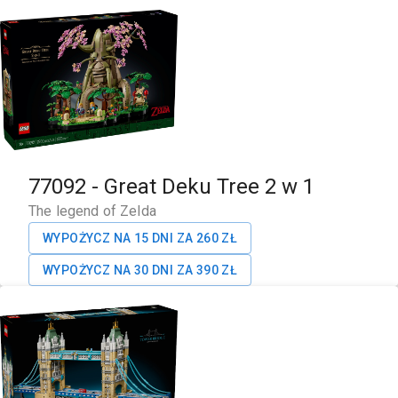
77092
-
Great Deku Tree 2 w 1
The legend of Zelda
WYPOŻYCZ NA 15 DNI ZA
260
ZŁ
WYPOŻYCZ NA 30 DNI ZA
390
ZŁ