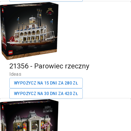
21356
-
Parowiec rzeczny
Ideas
WYPOŻYCZ NA 15 DNI ZA
280
ZŁ
WYPOŻYCZ NA 30 DNI ZA
420
ZŁ