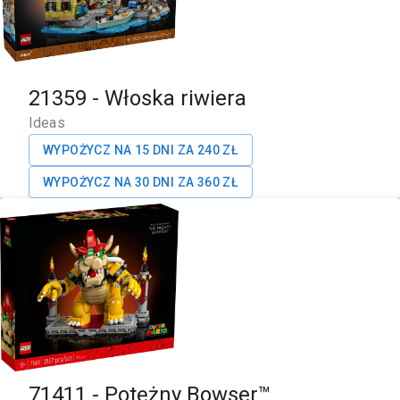
21359
-
Włoska riwiera
Ideas
WYPOŻYCZ NA 15 DNI ZA
240
ZŁ
WYPOŻYCZ NA 30 DNI ZA
360
ZŁ
71411
-
Potężny Bowser™