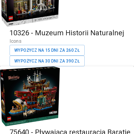
10326
-
Muzeum Historii Naturalnej
Icons
WYPOŻYCZ NA 15 DNI ZA
260
ZŁ
WYPOŻYCZ NA 30 DNI ZA
390
ZŁ
75640
-
Pływająca restauracja Baratie