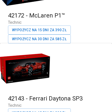
42172
-
McLaren P1™
Technic
WYPOŻYCZ NA 15 DNI ZA
390
ZŁ
WYPOŻYCZ NA 30 DNI ZA
585
ZŁ
42143
-
Ferrari Daytona SP3
Technic