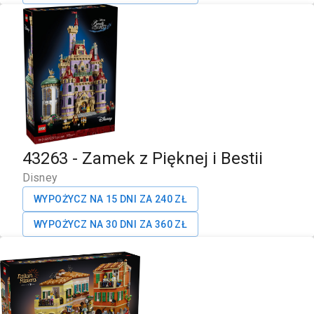
43263
-
Zamek z Pięknej i Bestii
Disney
WYPOŻYCZ NA 15 DNI ZA
240
ZŁ
WYPOŻYCZ NA 30 DNI ZA
360
ZŁ