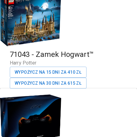
71043
-
Zamek Hogwart™
Harry Potter
WYPOŻYCZ NA 15 DNI ZA
410
ZŁ
WYPOŻYCZ NA 30 DNI ZA
615
ZŁ