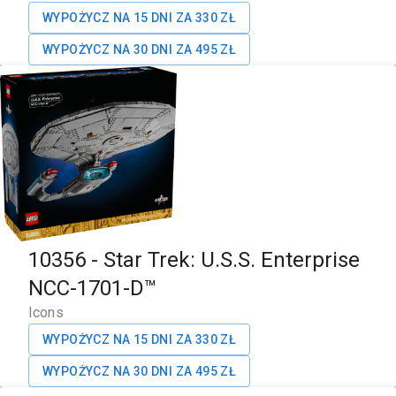
WYPOŻYCZ NA 15 DNI ZA
330
ZŁ
WYPOŻYCZ NA 30 DNI ZA
495
ZŁ
10356
-
Star Trek: U.S.S. Enterprise
NCC-1701-D™
Icons
WYPOŻYCZ NA 15 DNI ZA
330
ZŁ
WYPOŻYCZ NA 30 DNI ZA
495
ZŁ