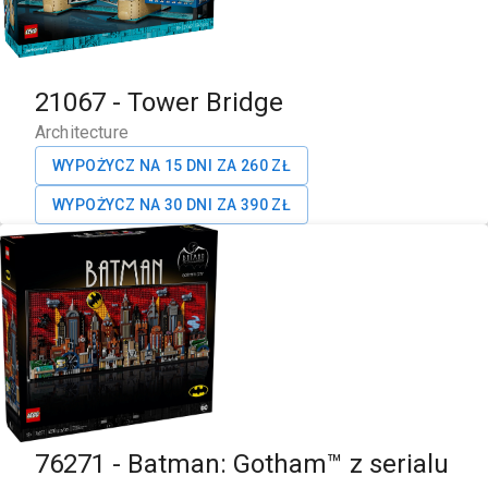
21067
-
Tower Bridge
Architecture
WYPOŻYCZ NA 15 DNI ZA
260
ZŁ
WYPOŻYCZ NA 30 DNI ZA
390
ZŁ
76271
-
Batman: Gotham™ z serialu