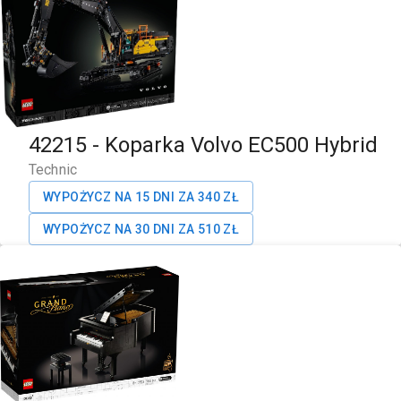
42215
-
Koparka Volvo EC500 Hybrid
Technic
WYPOŻYCZ NA 15 DNI ZA
340
ZŁ
WYPOŻYCZ NA 30 DNI ZA
510
ZŁ