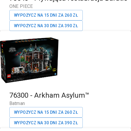
ONE PIECE
WYPOŻYCZ NA 15 DNI ZA
260
ZŁ
WYPOŻYCZ NA 30 DNI ZA
390
ZŁ
76300
-
Arkham Asylum™
Batman
WYPOŻYCZ NA 15 DNI ZA
260
ZŁ
WYPOŻYCZ NA 30 DNI ZA
390
ZŁ