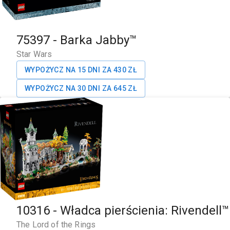
75397
-
Barka Jabby™
Star Wars
WYPOŻYCZ NA 15 DNI ZA
430
ZŁ
WYPOŻYCZ NA 30 DNI ZA
645
ZŁ
10316
-
Władca pierścienia: Rivendell™
The Lord of the Rings