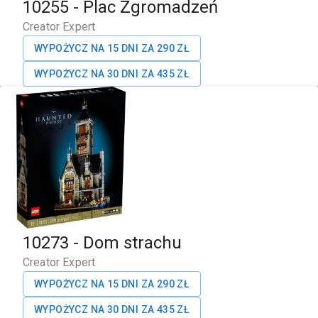
10255
-
Plac Zgromadzeń
Creator Expert
WYPOŻYCZ NA 15 DNI ZA
290
ZŁ
WYPOŻYCZ NA 30 DNI ZA
435
ZŁ
10273
-
Dom strachu
Creator Expert
WYPOŻYCZ NA 15 DNI ZA
290
ZŁ
WYPOŻYCZ NA 30 DNI ZA
435
ZŁ