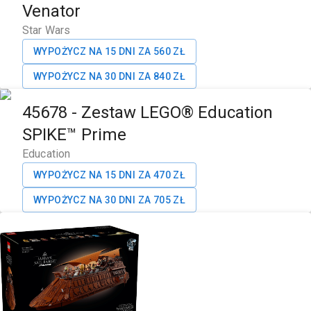
Venator
Star Wars
WYPOŻYCZ NA 15 DNI ZA
560
ZŁ
WYPOŻYCZ NA 30 DNI ZA
840
ZŁ
45678
-
Zestaw LEGO® Education
SPIKE™ Prime
Education
WYPOŻYCZ NA 15 DNI ZA
470
ZŁ
WYPOŻYCZ NA 30 DNI ZA
705
ZŁ