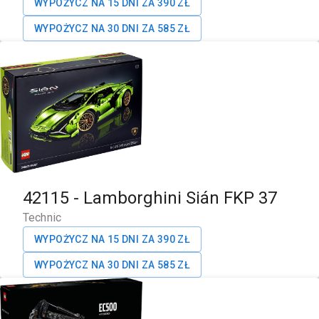
WYPOŻYCZ NA 15 DNI ZA
390
ZŁ
WYPOŻYCZ NA 30 DNI ZA
585
ZŁ
42115
-
Lamborghini Sián FKP 37
Technic
WYPOŻYCZ NA 15 DNI ZA
390
ZŁ
WYPOŻYCZ NA 30 DNI ZA
585
ZŁ