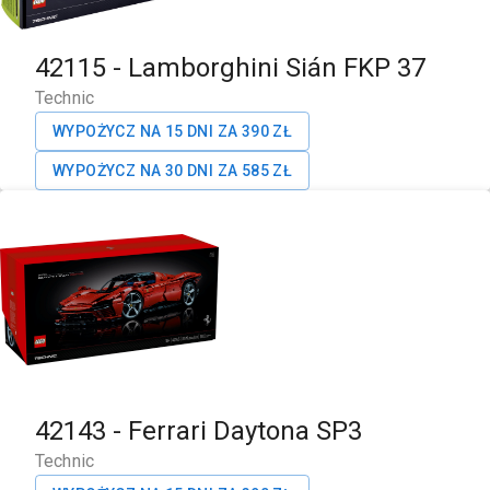
42115
-
Lamborghini Sián FKP 37
Technic
WYPOŻYCZ NA 15 DNI ZA
390
ZŁ
WYPOŻYCZ NA 30 DNI ZA
585
ZŁ
42143
-
Ferrari Daytona SP3
Technic