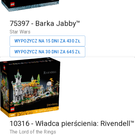
75397
-
Barka Jabby™
Star Wars
WYPOŻYCZ NA 15 DNI ZA
430
ZŁ
WYPOŻYCZ NA 30 DNI ZA
645
ZŁ
10316
-
Władca pierścienia: Rivendell™
The Lord of the Rings