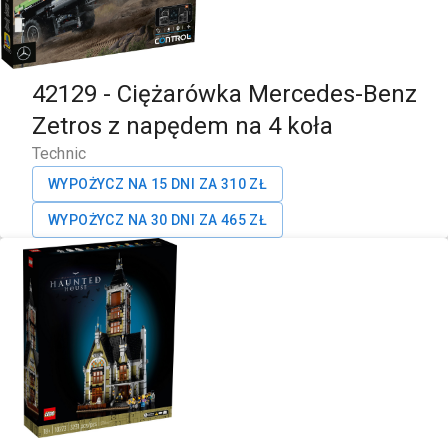
42129
-
Ciężarówka Mercedes-Benz
Zetros z napędem na 4 koła
Technic
WYPOŻYCZ NA 15 DNI ZA
310
ZŁ
WYPOŻYCZ NA 30 DNI ZA
465
ZŁ