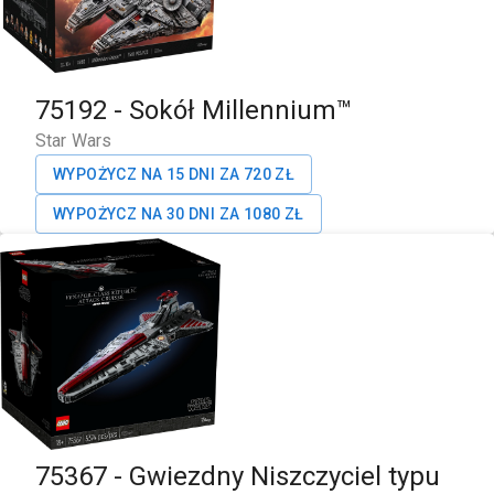
75192
-
Sokół Millennium™
Star Wars
WYPOŻYCZ NA 15 DNI ZA
720
ZŁ
WYPOŻYCZ NA 30 DNI ZA
1080
ZŁ
75367
-
Gwiezdny Niszczyciel typu