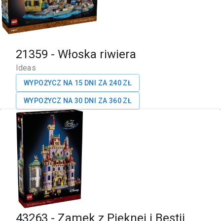
21359
-
Włoska riwiera
Ideas
WYPOŻYCZ NA 15 DNI ZA
240
ZŁ
WYPOŻYCZ NA 30 DNI ZA
360
ZŁ
43263
-
Zamek z Pięknej i Bestii