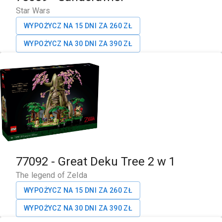
Star Wars
WYPOŻYCZ NA 15 DNI ZA
260
ZŁ
WYPOŻYCZ NA 30 DNI ZA
390
ZŁ
77092
-
Great Deku Tree 2 w 1
The legend of Zelda
WYPOŻYCZ NA 15 DNI ZA
260
ZŁ
WYPOŻYCZ NA 30 DNI ZA
390
ZŁ