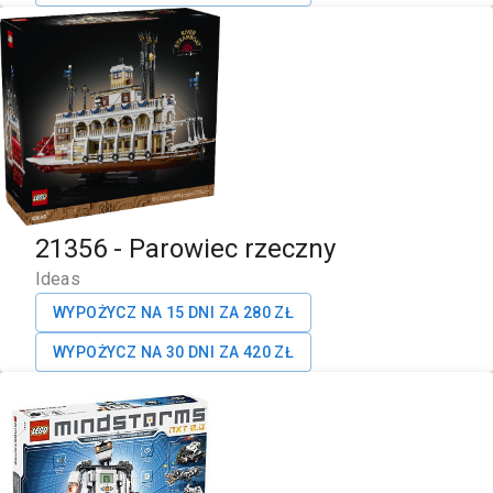
21356
-
Parowiec rzeczny
Ideas
WYPOŻYCZ NA 15 DNI ZA
280
ZŁ
WYPOŻYCZ NA 30 DNI ZA
420
ZŁ