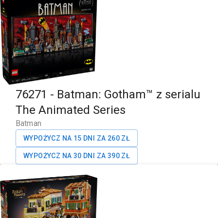
76271
-
Batman: Gotham™ z serialu
The Animated Series
Batman
WYPOŻYCZ NA 15 DNI ZA
260
ZŁ
WYPOŻYCZ NA 30 DNI ZA
390
ZŁ