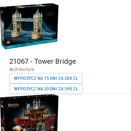
21067
-
Tower Bridge
Architecture
WYPOŻYCZ NA 15 DNI ZA
260
ZŁ
WYPOŻYCZ NA 30 DNI ZA
390
ZŁ