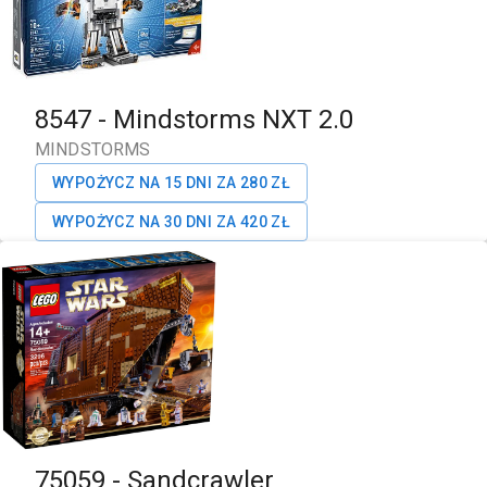
8547
-
Mindstorms NXT 2.0
MINDSTORMS
WYPOŻYCZ NA 15 DNI ZA
280
ZŁ
WYPOŻYCZ NA 30 DNI ZA
420
ZŁ
75059
-
Sandcrawler