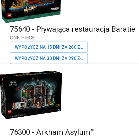
75640
-
Pływająca restauracja Baratie
ONE PIECE
WYPOŻYCZ NA 15 DNI ZA
260
ZŁ
WYPOŻYCZ NA 30 DNI ZA
390
ZŁ
76300
-
Arkham Asylum™