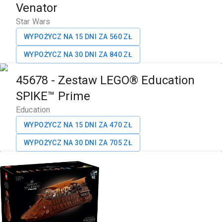
Venator
Star Wars
WYPOŻYCZ NA 15 DNI ZA
560
ZŁ
WYPOŻYCZ NA 30 DNI ZA
840
ZŁ
45678
-
Zestaw LEGO® Education
SPIKE™ Prime
Education
WYPOŻYCZ NA 15 DNI ZA
470
ZŁ
WYPOŻYCZ NA 30 DNI ZA
705
ZŁ