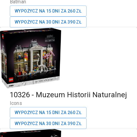
Batman
WYPOŻYCZ NA 15 DNI ZA
260
ZŁ
WYPOŻYCZ NA 30 DNI ZA
390
ZŁ
10326
-
Muzeum Historii Naturalnej
Icons
WYPOŻYCZ NA 15 DNI ZA
260
ZŁ
WYPOŻYCZ NA 30 DNI ZA
390
ZŁ