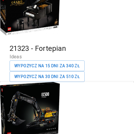
21323
-
Fortepian
Ideas
WYPOŻYCZ NA 15 DNI ZA
340
ZŁ
WYPOŻYCZ NA 30 DNI ZA
510
ZŁ