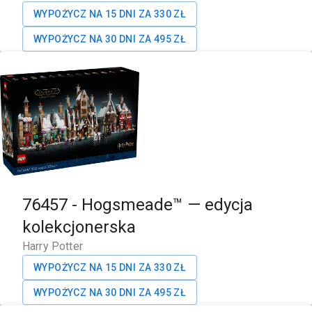
WYPOŻYCZ NA 15 DNI ZA
330
ZŁ
WYPOŻYCZ NA 30 DNI ZA
495
ZŁ
76457
-
Hogsmeade™ — edycja
kolekcjonerska
Harry Potter
WYPOŻYCZ NA 15 DNI ZA
330
ZŁ
WYPOŻYCZ NA 30 DNI ZA
495
ZŁ