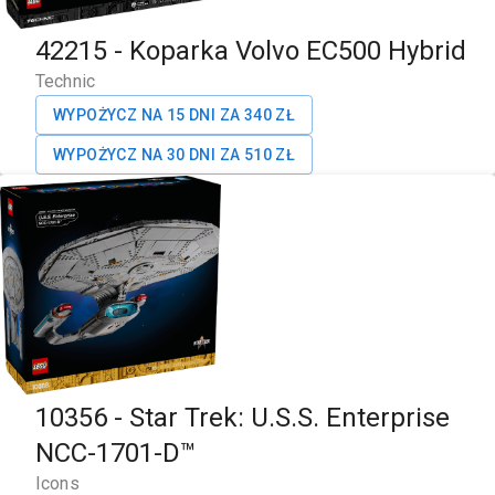
42215
-
Koparka Volvo EC500 Hybrid
Technic
WYPOŻYCZ NA 15 DNI ZA
340
ZŁ
WYPOŻYCZ NA 30 DNI ZA
510
ZŁ
10356
-
Star Trek: U.S.S. Enterprise
NCC-1701-D™
Icons