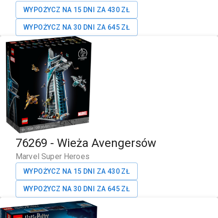
WYPOŻYCZ NA 15 DNI ZA
430
ZŁ
WYPOŻYCZ NA 30 DNI ZA
645
ZŁ
76269
-
Wieża Avengersów
Marvel Super Heroes
WYPOŻYCZ NA 15 DNI ZA
430
ZŁ
WYPOŻYCZ NA 30 DNI ZA
645
ZŁ